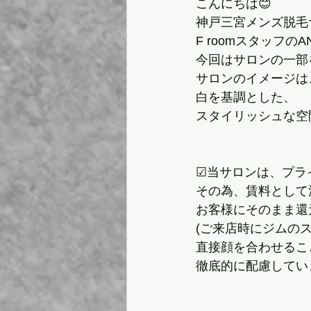
こんにちは😊
神戸三宮メンズ脱毛
F roomスタッフのA
今回はサロンの一部
サロンのイメージは
白を基調とした、
スタイリッシュな空
☑︎当サロンは、プ
その為、賃料として
お客様にそのまま還
(ご来店時にジムの
直接顔を合わせるこ
徹底的に配慮してい