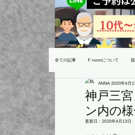
全ての記事
F roomについて
脱
ANNA
2020年4月1
当サロンの脱毛マシンの効果と威力
神戸三宮
ン内の様
サロン選びの注意点⚠️
最新ご
更新日：
2020年4月13日
無題のカテゴリー
取扱商品✨