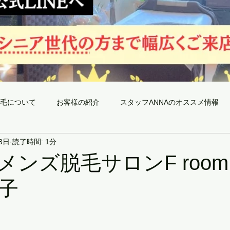
毛について
お客様の紹介
スタッフANNAのオススメ情報
3日
読了時間: 1分
全身脱毛のメリット〜神戸三宮メンズ脱毛Froom〜
当サロ
メンズ脱毛サロンF room
子
予約空き状況
最新日焼け対策
今月限りの今だけ!!キャンペーン