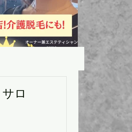
ンならではの魅力!!
 サロ
!!
private✨