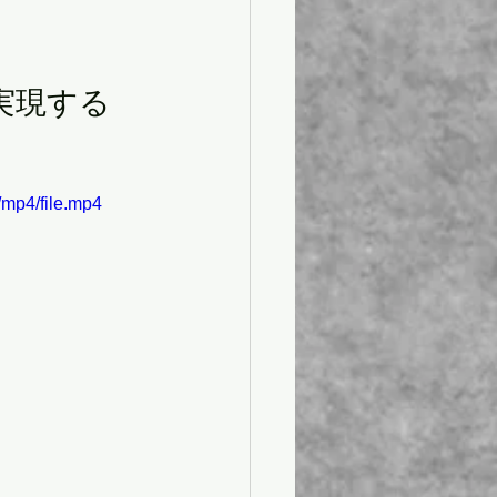
実現する
mp4/file.mp4