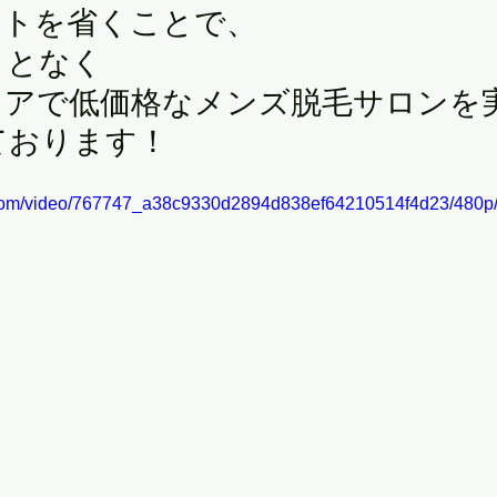
ストを省くことで、
ことなく
リアで低価格なメンズ脱毛サロンを
ております！
ic.com/video/767747_a38c9330d2894d838ef64210514f4d23/480p/