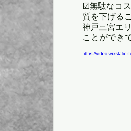
☑︎無駄なコ
質を下げる
神戸三宮エ
ことができ
https://video.wixstat