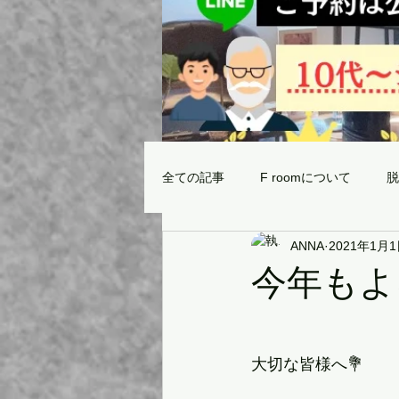
全ての記事
F roomについて
脱
ANNA
2021年1月
当サロンの脱毛マシンの効果と威力
今年もよ
サロン選びの注意点⚠️
最新ご
大切な皆様へ💐
無題のカテゴリー
取扱商品✨