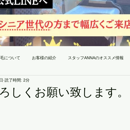
毛について
お客様の紹介
スタッフANNAのオススメ情報
1日
読了時間: 2分
全身脱毛のメリット〜神戸三宮メンズ脱毛Froom〜
当サロ
ろしくお願い致します。
予約空き状況
最新日焼け対策
今月限りの今だけ!!キャンペーン