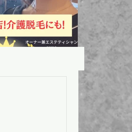
ンならではの魅力!!
!!
private✨