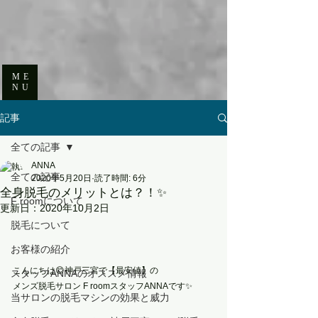
ME
NU
記事
全ての記事
ANNA
全ての記事
2020年5月20日
読了時間: 6分
全身脱毛のメリットとは？！✨
F roomについて
更新日：
2020年10月2日
脱毛について
お客様の紹介
こんにちは😊神戸三宮で【最安値】の
スタッフANNAのオススメ情報
メンズ脱毛サロン F roomスタッフANNAです✨
当サロンの脱毛マシンの効果と威力