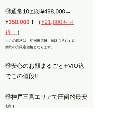
🉐通常10回券¥
498,000
→
¥
358,000
！
（
¥91,800もお
得！
）
※この価格は、初回来店日（体験も含む）に
契約の方限定価格となります。
🉐安心のお顔まるごと➕VIO込
でこの値段!!
🉐神戸三宮エリアで圧倒的最安
値!!
🔴高い効果でスピーディー！全