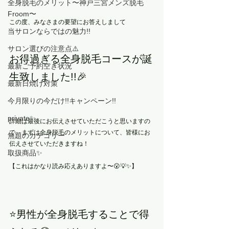
全身脱毛のメリット〜神戸三宮メンズ脱毛
Froom〜
この度、みなさまの要望にお答えしまして
当サロンならではの魅力!!
サロン選びの注意点⚠️
お得過ぎる全身脱毛コースが誕
最新ご予約空き状況
生致しました!!🎉
最新日焼け対策
今月限りの今だけ!!キャンペーン!!
private✨
詳細は最後にお伝えさせていただこうと思いますの
で、まずは全身脱毛のメリットについて、皆様にお
無題のカテゴリー
伝えさせていただきますね！
取扱商品✨
【これはかなり読み応えありますよ〜😮💡✨】
⭐男性が全身脱毛することで得