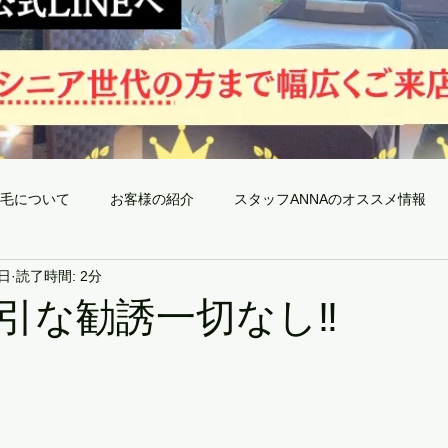
毛について
お客様の紹介
スタッフANNAのオススメ情報
2日
読了時間: 2分
全身脱毛のメリット〜神戸三宮メンズ脱毛Froom〜
当サロ
引な勧誘一切なし‼️
予約空き状況
最新日焼け対策
今月限りの今だけ!!キャンペーン