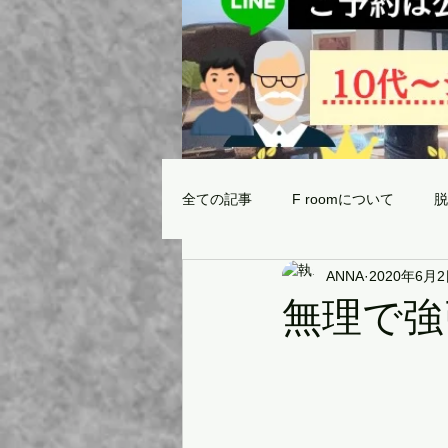
全ての記事
F roomについて
脱
ANNA
2020年6月
当サロンの脱毛マシンの効果と威力
無理で強
サロン選びの注意点⚠️
最新ご
無題のカテゴリー
取扱商品✨