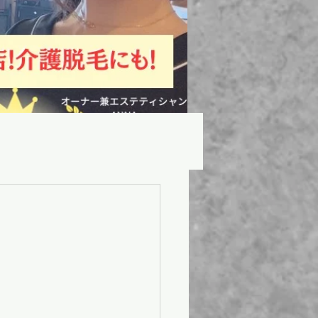
ンならではの魅力!!
!!
private✨