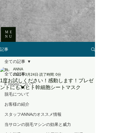
ME
NU
記事
全ての記事
ANNA
全ての記事
2021年3月24日
読了時間: 0分
1度お試しください！感動します！プレゼ
F roomについて
ントにも💓ヒト幹細胞シートマスク
脱毛について
お客様の紹介
スタッフANNAのオススメ情報
当サロンの脱毛マシンの効果と威力