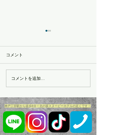
コメント
新春おみくじ開催
コメントを追加…
バレンタインキャンペー
ン😍
​神戸三宮駅から徒歩6分！北の坂スヌーピーホテルの近くです！​