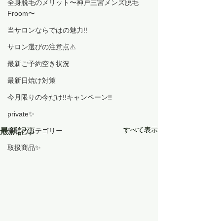
全身脱毛のメリット〜神戸三宮メンズ脱毛
Froom〜
当サロンならではの魅力!!
サロン選びの注意点⚠️
最新ご予約空き状況
最新日焼け対策
今月限りの今だけ!!キャンペーン!!
private✨
すべて表示
最新記事
無題のカテゴリー
取扱商品✨