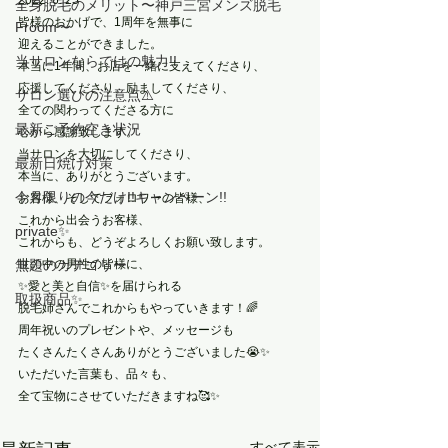
2022. 6. 25
全身脱毛のメリット〜神戸三宮メンズ脱毛
皆様のおかげで、1周年を無事に
Froom〜
迎えることができました。
当サロンならではの魅力!!
本当に1年間、お店を一緒に支えてくださり、
応援してくださり、励ましてくださり、
サロン選びの注意点⚠️
全ての関わってくださる方に
最新ご予約空き状況
心から感謝致します。
当サロンを大切にしてくださり、
最新日焼け対策
本当に、ありがとうございます。
今月限りの今だけ!!キャンペーン!!
お客様、そしてフォロワーの皆様、
これから出会うお客様、
private✨
これからも、どうぞよろしくお願い致します。
無題のカテゴリー
世の中の男性の皆様に、
✨愛と美と自信✨を届けられる
取扱商品✨
脱毛姉さんでこれからもやっていきます！🌈 
周年祝いのプレゼントや、メッセージも
たくさんたくさんありがとうございました😭✨
いただいた言葉も、品々も、
全て宝物にさせていただきますね🥰✨
すべて表示