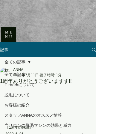
ME
NU
記事
全ての記事
ANNA
全ての記事
2022年7月11日
読了時間: 1分
1周年ありがとうございますす!!
F roomについて
脱毛について
お客様の紹介
スタッフANNAのオススメ情報
当サロンの脱毛マシンの効果と威力
【1周年の感謝】