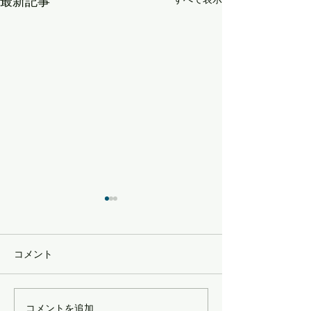
最新記事
コメント
新春おみくじ開催
コメントを追加…
バレンタインキャンペー