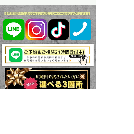
​神戸三宮駅から徒歩6分！北の坂スヌーピーホテルの近くです！​