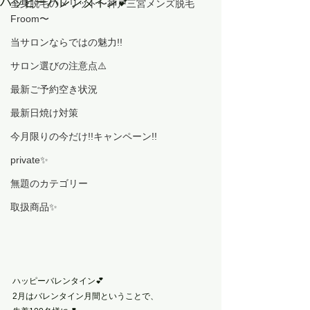
ハッピーバレンタイン💕
全身脱毛のメリット〜神戸三宮メンズ脱毛
Froom〜
当サロンならではの魅力!!
サロン選びの注意点⚠️
最新ご予約空き状況
最新日焼け対策
今月限りの今だけ!!キャンペーン!!
private✨
無題のカテゴリー
取扱商品✨
ハッピーバレンタイン💕
2月はバレンタイン月間ということで、