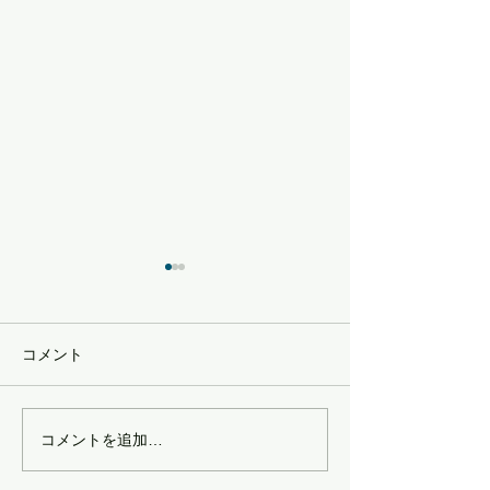
コメント
新春おみくじ開催
コメントを追加…
バレンタインキャンペー
ン😍