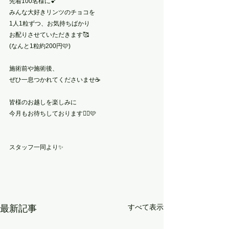
先着100名様に💕
みんな大好きリンツのチョコを
1人1粒ずつ、お気持ちばかり
お配りさせていただきます🥰
(なんと1粒約200円🩷)
施術前や施術後、
ぜひ一息つかれてくださいませ☕️
皆様のお越しを楽しみに
今月もお待ちしております🙂‍↕️🩷
スタッフ一同より✨️
すべて表示
最新記事