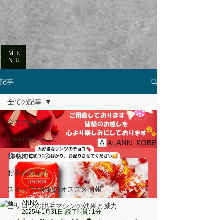
ME
NU
記事
全ての記事
全ての記事
F roomについて
脱毛について
お客様の紹介
スタッフANNAのオススメ情報
ANNA
当サロンの脱毛マシンの効果と威力
2025年1月31日
読了時間: 1分