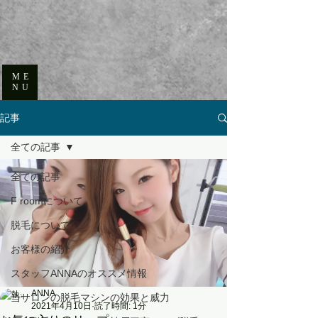
ME
NU
記事
全ての記事
全ての記事
F roomについて
脱毛について
お客様の紹介
スタッフANNAのオススメ情報
ANNA
当サロンの脱毛マシンの効果と威力
2021年4月10日
読了時間: 1分