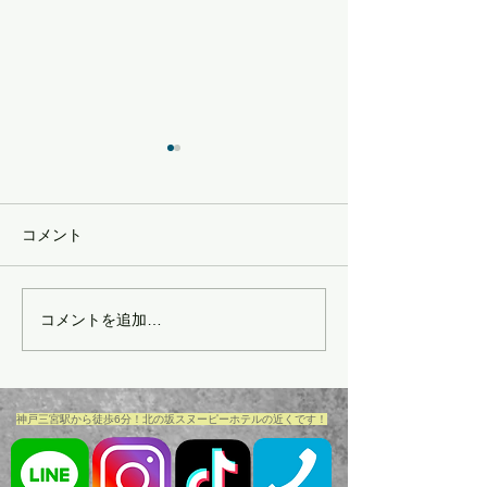
｢想い｣
コメント
コメントを追加…
『感謝』ありがとうござ
います。
​神戸三宮駅から徒歩6分！北の坂スヌーピーホテルの近くです！​