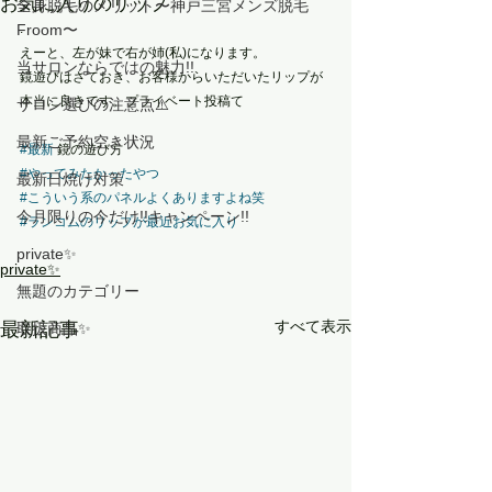
お気に入りのリップ
全身脱毛のメリット〜神戸三宮メンズ脱毛
Froom〜
.
えーと、左が妹で右が姉(私)になります。
当サロンならではの魅力!!
鏡遊びはさておき、お客様からいただいたリップが
本当に良きです。プライベート投稿て
サロン選びの注意点⚠️
最新ご予約空き状況
#最新
 鏡の遊び方
#やってみたかったやつ
最新日焼け対策
#こういう系のパネルよくありますよね笑
今月限りの今だけ!!キャンペーン!!
#ランコムのリップが最近お気に入り
private✨
private✨
無題のカテゴリー
すべて表示
最新記事
取扱商品✨